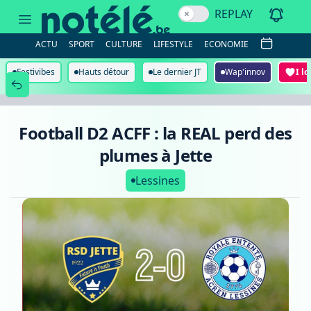
Football
REPLAY
D2
ACFF
:
ACTU
SPORT
CULTURE
LIFESTYLE
ECONOMIE
la
REAL
perd
Festivibes
Hauts détour
Le dernier JT
Wap'innov
I l
des
plumes
à
Jette
Football D2 ACFF : la REAL perd des
plumes à Jette
Lessines