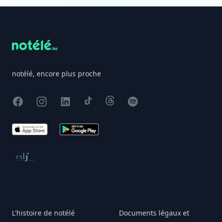
Footer
notélé, encore plus proche
Facebook
Instagram
X
TikTok
Threads
Spotify
App Store
Google Play
Conseil de déontologie journalistique
L'histoire de notélé
Documents légaux et