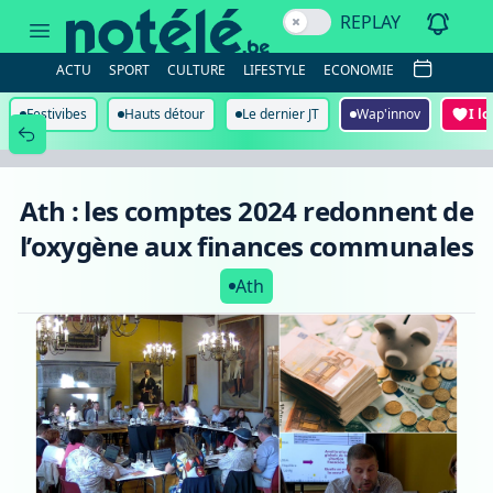
Ath
REPLAY
:
les
comptes
ACTU
SPORT
CULTURE
LIFESTYLE
ECONOMIE
2024
redonnent
de
Festivibes
Hauts détour
Le dernier JT
Wap'innov
I l
l’oxygène
aux
finances
communales
Ath : les comptes 2024 redonnent de
l’oxygène aux finances communales
Ath