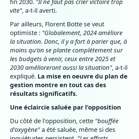
fin 2030.
"Il ne faut pas crier victoire trop
vite"
, a-t-il averti.
Par ailleurs, Florent Botte se veut
optimiste :
"Globalement, 2024 améliore
la situation. Donc, il y a fort à parier que, à
moins qu'on se plante complètement sur
les budgets à venir, ceux entre 2025 et
2030 amélioreront aussi la situation"
, a-t-il
expliqué.
La mise en oeuvre du plan de
gestion montre en tout cas des
résultats significatifs
.
Une éclaircie saluée par l'opposition
Du côté de l'opposition, cette
"bouffée
d'oxygène"
a été saluée, même si des
inquiétudes persistent.
"Les efforts