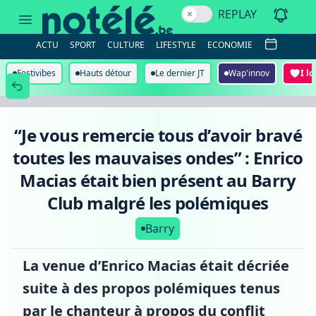
“Je
REPLAY
vous
remercie
tous
ACTU
SPORT
CULTURE
LIFESTYLE
ECONOMIE
d’avoir
bravé
toutes
Festivibes
Hauts détour
Le dernier JT
Wap'innov
I l
les
mauvaises
ondes”
:
Enrico
“Je vous remercie tous d’avoir bravé
Macias
était
toutes les mauvaises ondes” : Enrico
bien
présent
Macias était bien présent au Barry
au
Barry
Club malgré les polémiques
Club
malgré
Barry
les
polémiques
La venue d’Enrico Macias était décriée
suite à des propos polémiques tenus
par le chanteur à propos du conflit