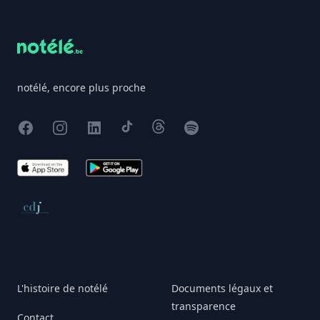
notélé, encore plus proche
Facebook
Instagram
X
TikTok
Threads
Spotify
App Store
Google Play
Conseil de déontologie journalistique
L'histoire de notélé
Documents légaux et
transparence
Contact