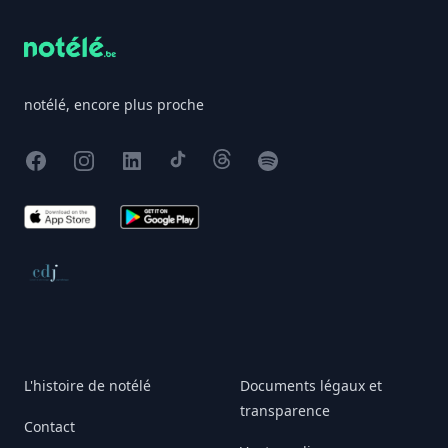
notélé, encore plus proche
Facebook
Instagram
X
TikTok
Threads
Spotify
App Store
Google Play
Conseil de déontologie journalistique
L'histoire de notélé
Documents légaux et
transparence
Contact