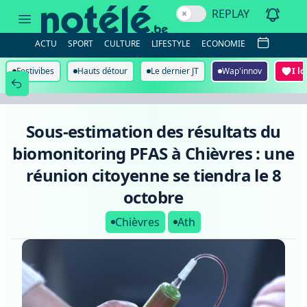
Sous-
REPLAY
estimation
des
résultats
ACTU
SPORT
CULTURE
LIFESTYLE
ECONOMIE
du
biomonitoring
PFAS
Festivibes
Hauts détour
Le dernier JT
Wap'innov
I l
à
Chièvres
:
une
réunion
Sous-estimation des résultats du
citoyenne
se
biomonitoring PFAS à Chièvres : une
tiendra
le
réunion citoyenne se tiendra le 8
8
octobre
octobre
Chièvres
Ath