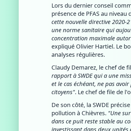
Lors du dernier conseil commu
présence de PFAS au niveau d
cette nouvelle directive 2020-
une norme sanitaire qui aujour
concentration maximale autori
expliqué Olivier Hartiel. Le
analyses régulières.
Claudy Demarez, le chef de fil
rapport à SWDE qui a une missi
et le cas échéant, ne pas avoi
citoyens"
. Le chef de file de 
De son côté, la SWDE précise 
pollution à Chièvres.
"Une surv
dans ce puit reste stable au c
investissant dans deux unités d