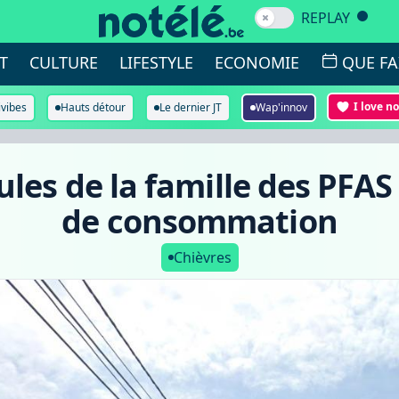
REPLAY
T
CULTURE
LIFESTYLE
ECONOMIE
QUE FA
I love n
ivibes
Hauts détour
Le dernier JT
Wap'innov
ules de la famille des PFAS
de consommation
Chièvres