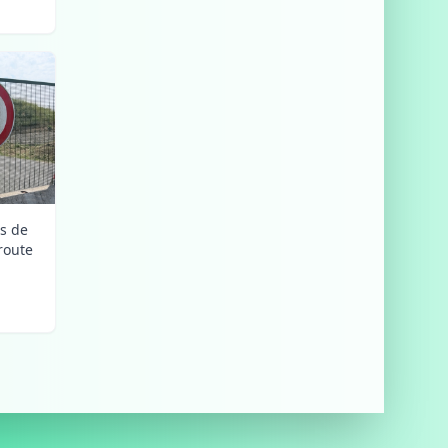
is de
route