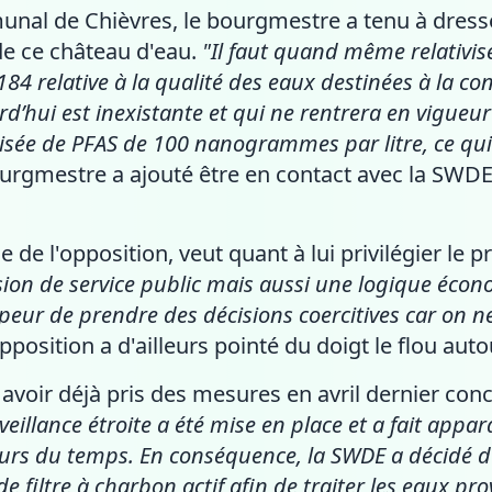
nal de Chièvres, le bourgmestre a tenu à dresser
e ce château d'eau.
"Il faut quand même relativis
2184 relative à la qualité des eaux destinées à la 
d’hui est inexistante et qui ne rentrera en vigueu
sée de PFAS de 100 nanogrammes par litre, ce qui 
 bourgmestre a ajouté être en contact avec la SW
e de l'opposition, veut quant à lui privilégier le 
on de service public mais aussi une logique économ
r peur de prendre des décisions coercitives car on n
l'opposition a d'ailleurs pointé du doigt le flou au
avoir déjà pris des mesures en avril dernier co
eillance étroite a été mise en place et a fait appa
ours du temps. En conséquence, la SWDE a décidé d’
e filtre à charbon actif afin de traiter les eaux pr