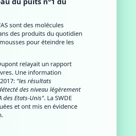
eau du puits n°1 du
PFAS sont des molécules
ns des produits du quotidien
 mousses pour éteindre les
Dupont relayait un rapport
èvres. Une information
 2017:
"les résultats
t détecté des niveau légèrement
PA des Etats-Unis"
. La SWDE
tuées et ont mis en évidence
h.