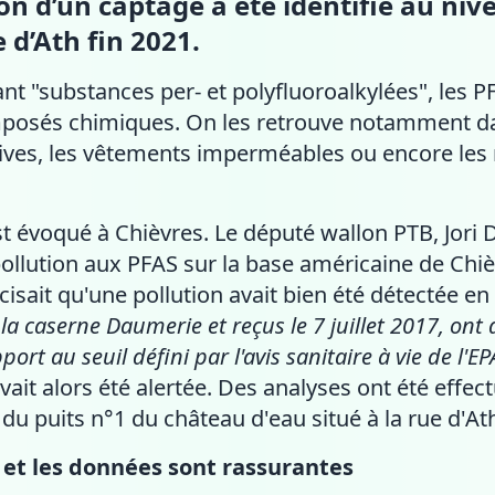
n d’un captage a été identifié au niv
 d’Ath fin 2021.
ant "substances per- et polyfluoroalkylées", les 
posés chimiques. On les retrouve notamment da
ives, les vêtements imperméables ou encore les
t évoqué à Chièvres. Le député wallon PTB, Jori 
pollution aux PFAS sur la base américaine de Chi
cisait qu'une pollution avait bien été détectée en
 la caserne Daumerie et reçus le 7 juillet 2017, on
rt au seuil défini par l'avis sanitaire à vie de l'E
vait alors été alertée. Des analyses ont été effec
u puits n°1 du château d'eau situé à la rue d'At
 et les données sont rassurantes