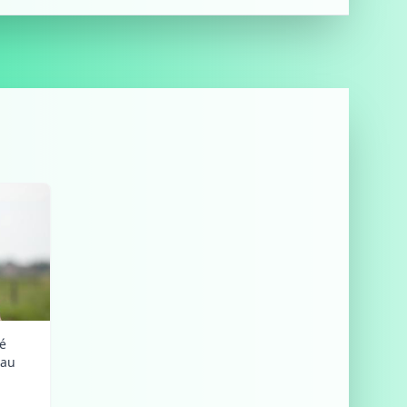
lé
 au