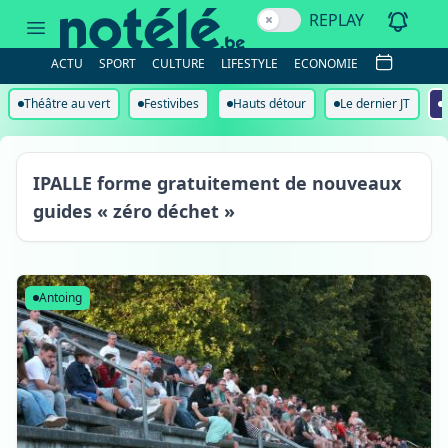
REPLAY
ACTU
SPORT
CULTURE
LIFESTYLE
ECONOMIE
Théâtre au vert
Festivibes
Hauts détour
Le dernier JT
IPALLE forme gratuitement de nouveaux
guides « zéro déchet »
Antoing