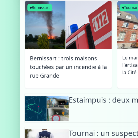
de Marie-
Bernissart
Tournai
Josée
Aerts à
Ath
Le mar
Bernissart : trois maisons
l'artis
touchées par un incendie à la
la Cit
rue Grande
Estaimpuis : deux m
Tournai : un suspec