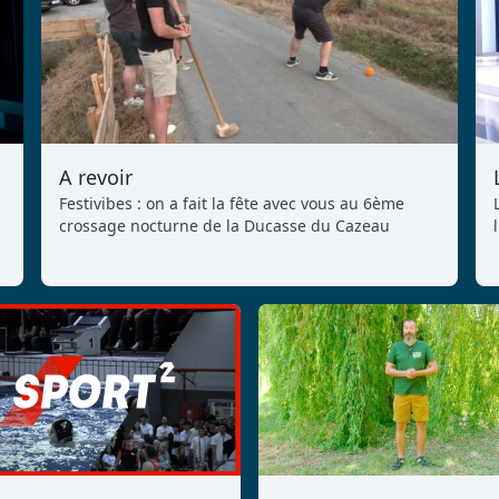
A revoir
Festivibes : on a fait la fête avec vous au 6ème
crossage nocturne de la Ducasse du Cazeau