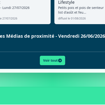
t
Lifestyle
 - Lundi 27/07/2026
Petits pois et pois de senteur 
list d'août et feu...
 le 27/07/2026
diffusé le 01/08/2026
 des Médias de proximité - Vendredi 26/06/202
Voir tout
ACTU
SPORT
CULTURE
LIFESTYLE
ECONOMI