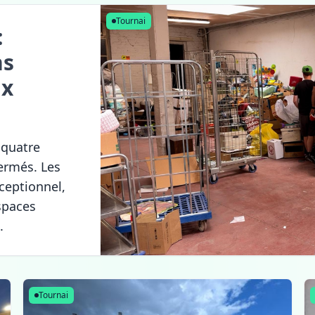
Tournai
:
ns
ux
 quatre
ermés. Les
xceptionnel,
espaces
.
Tournai