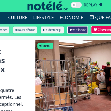
REPLAY
T
CULTURE
LIFESTYLE
ECONOMIE
QUE FA
I love n
ivibes
Hauts détour
Le dernier JT
Wap'innov
Tournai
:
ns
ux
 quatre
ermés. Les
xceptionnel,