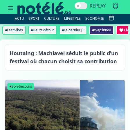
REPLAY
ACTU
SPORT
CULTURE
LIFESTYLE
ECONOMIE
Festivibes
Hauts détour
Le dernier JT
Wap'innov
I l
Houtaing : Machiavel séduit le public d'un
festival où chacun choisit sa contribution
Houtaing
Bon-Secours