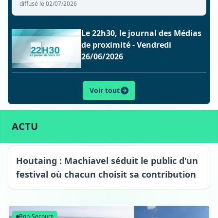
diffusé le 02/07/2026
Le 22h30, le journal des Médias
de proximité - Vendredi
26/06/2026
Voir tout
ACTU
SPORT
CULTURE
LIFESTYLE
ECONOMIE
ACTU
Houtaing : Machiavel séduit le public d'un
festival où chacun choisit sa contribution
Houtaing
Bon-Secours