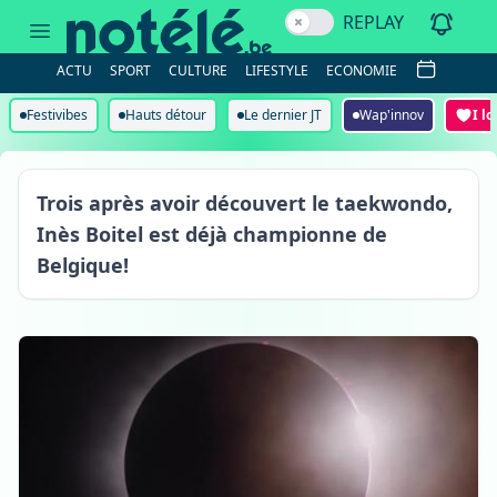
REPLAY
ACTU
SPORT
CULTURE
LIFESTYLE
ECONOMIE
Festivibes
Hauts détour
Le dernier JT
Wap'innov
I l
Oeudeghien
Trois après avoir découvert le taekwondo,
Inès Boitel est déjà championne de
Belgique!