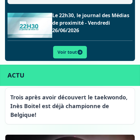
Le 22h30, le journal des Médias
de proximité - Vendredi
26/06/2026
Voir tout
ACTU
SPORT
CULTURE
LIFESTYLE
ECONOMIE
ACTU
Oeudeghien
Trois après avoir découvert le taekwondo,
Inès Boitel est déjà championne de
Belgique!