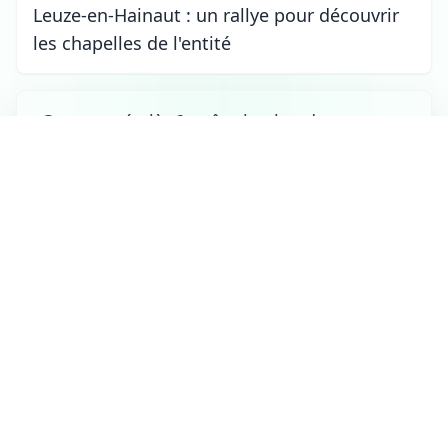
Leuze-en-Hainaut : un rallye pour découvrir
les chapelles de l'entité
Cette année-là, 6 août : le plan de
circulation d'Enghien fait débat
Ath
le 06/08/2026 à 18:20