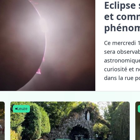
Eclipse 
et comm
phénom
Ce mercredi 1
sera observab
astronomique
curiosité et
dans la rue 
Leuze