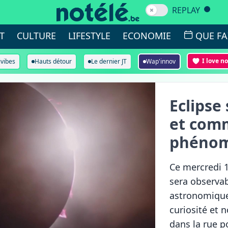
REPLAY
T
CULTURE
LIFESTYLE
ECONOMIE
QUE FA
I love n
ivibes
Hauts détour
Le dernier JT
Wap'innov
Eclipse 
et comm
phénom
Ce mercredi 1
sera observab
astronomique
curiosité et
dans la rue 