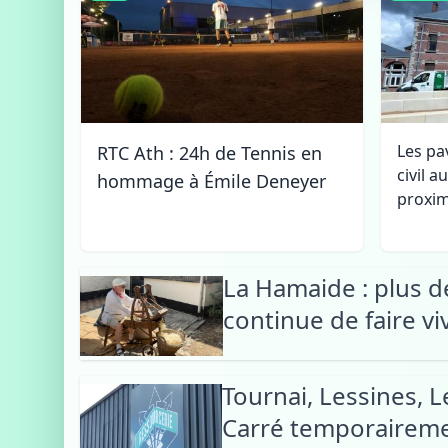
démoli
Les pav
RTC Ath : 24h de Tennis en
civil a
hommage à Émile Deneyer
proxim
La Hamaide : plus de
continue de faire vi
Tournai, Lessines, 
Carré temporairemen