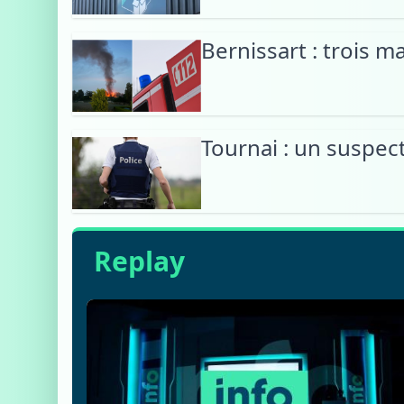
Bernissart : trois 
Tournai : un suspec
Replay