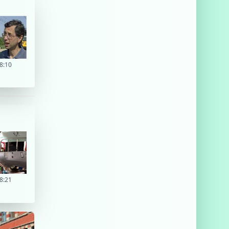
8:10
8:21