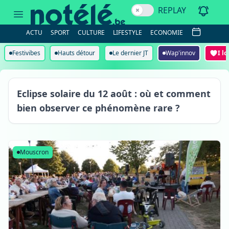
REPLAY
ACTU
SPORT
CULTURE
LIFESTYLE
ECONOMIE
Festivibes
Hauts détour
Le dernier JT
Wap'innov
I l
Eclipse solaire du 12 août : où et comment
bien observer ce phénomène rare ?
Mouscron