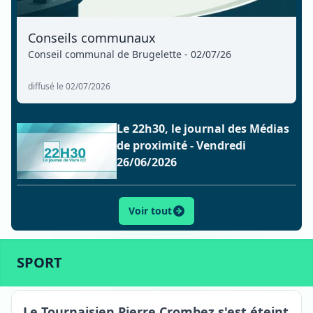
Conseils communaux
Conseil communal de Brugelette - 02/07/26
diffusé le 02/07/2026
Le 22h30, le journal des Médias
de proximité - Vendredi
26/06/2026
Voir tout
ACTU
SPORT
CULTURE
LIFESTYLE
ECONOMIE
SPORT
Tournai
Le Tournaisien Pierre Crombez s'est éteint