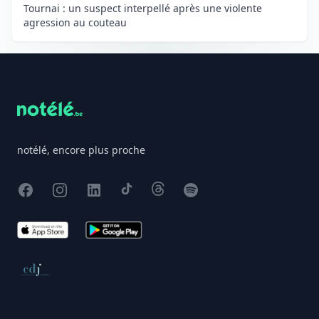
Tournai : un suspect interpellé après une violente
agression au couteau
Footer
notélé, encore plus proche
Facebook
Instagram
X
TikTok
Threads
Spotify
App Store
Google Play
Conseil de déontologie journalistique