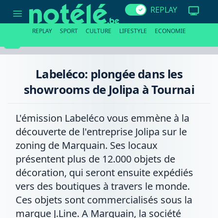
Labeléco:
REPLAY
plongée
dans
les
REPLAY
SPORT
CULTURE
LIFESTYLE
ECONOMIE
showrooms
de
Jolipa
à
Tournai
Labeléco: plongée dans les
showrooms de Jolipa à Tournai
L'émission Labeléco vous emmène à la
découverte de l'entreprise Jolipa sur le
zoning de Marquain. Ses locaux
présentent plus de 12.000 objets de
décoration, qui seront ensuite expédiés
vers des boutiques à travers le monde.
Ces objets sont commercialisés sous la
marque J.Line. A Marquain, la société