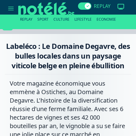
Labeléco
REPLAY
:
Le
Domaine
REPLAY
SPORT
CULTURE
LIFESTYLE
ECONOMIE
Degavre,
des
bulles
locales
dans
Labeléco : Le Domaine Degavre, des
un
paysage
bulles locales dans un paysage
viticole
belge
viticole belge en pleine ébullition
en
pleine
ébullition
Votre magazine économique vous
emmène à Ostiches, au Domaine
Degavre. L'histoire de la diversification
réussie d'une ferme familiale. Avec ses 6
hectares de vignes et ses 42 000
bouteilles par an, le vignoble a su se faire
une jolie place sur ce marché en