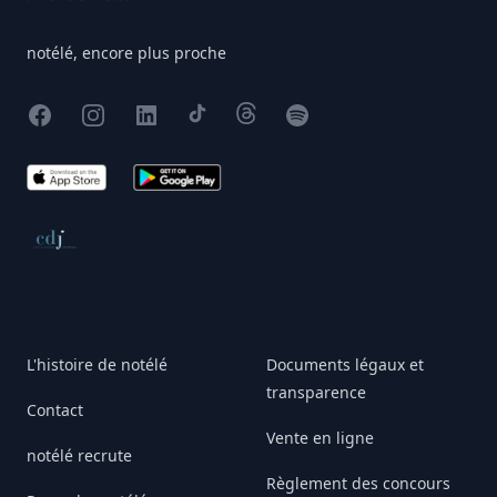
notélé, encore plus proche
Facebook
Instagram
X
TikTok
Threads
Spotify
App Store
Google Play
Conseil de déontologie journalistique
L'histoire de notélé
Documents légaux et
transparence
Contact
Vente en ligne
notélé recrute
Règlement des concours