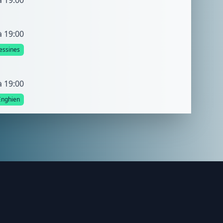
à 19:00
à 19:00
essines
à 19:00
Enghien