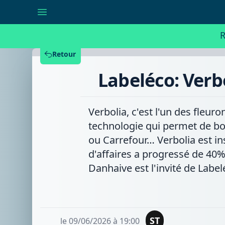
Labeléco:
Verbolia
booste
les
R
grands
sites
d'e-
Retour
commerce
Labeléco: Verb
Verbolia, c'est l'un des fleu
technologie qui permet de b
ou Carrefour… Verbolia est ins
d'affaires a progressé de 40%
Danhaive est l'invité de Label
ST
le 09/06/2026 à 19:00