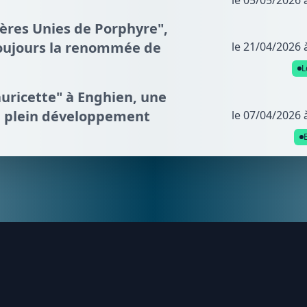
le 05/05/2026 
ières Unies de Porphyre",
 toujours la renommée de
le 21/04/2026 
L
auricette" à Enghien, une
en plein développement
le 07/04/2026 