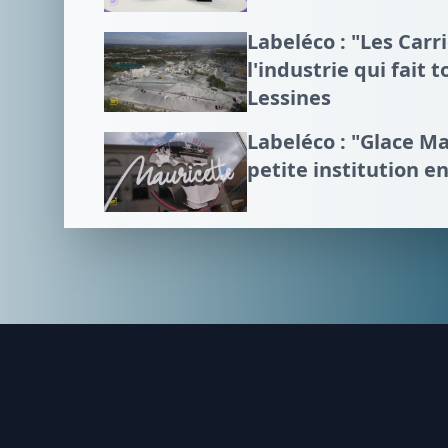
Labeléco : "Les Carr
l'industrie qui fait
Lessines
Labeléco : "Glace M
petite institution 
Footer