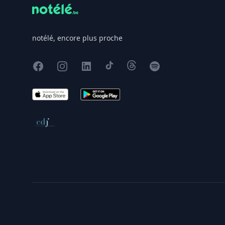
notélé, encore plus proche
Facebook
Instagram
X
TikTok
Threads
Spotify
App Store
Google Play
Conseil de déontologie journalistique