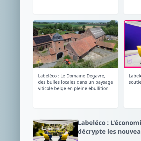
Labeléco : Le Domaine Degavre,
Label
des bulles locales dans un paysage
souti
viticole belge en pleine ébullition
Labeléco : L'économ
décrypte les nouve