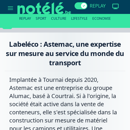
Labeléco
REPLAY
:
Astemac,
une
REPLAY
SPORT
CULTURE
LIFESTYLE
ECONOMIE
expertise
sur
mesure
au
service
Labeléco : Astemac, une expertise
du
monde
sur mesure au service du monde du
du
transport
transport
Implantée à Tournai depuis 2020,
Astemac est une entreprise du groupe
Alumac, basé à Courtrai. Si à l'origine, la
société était active dans la vente de
conteneurs, elle s'est spécialisée dans la
construction sur mesure de matériel
pour les camions et utilitaires. Une