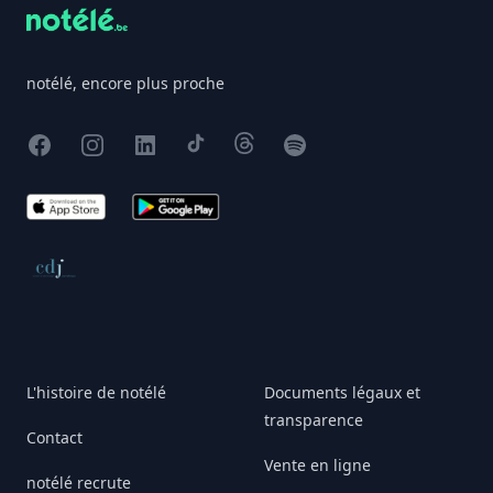
notélé, encore plus proche
Facebook
Instagram
X
TikTok
Threads
Spotify
App Store
Google Play
Conseil de déontologie journalistique
L'histoire de notélé
Documents légaux et
transparence
Contact
Vente en ligne
notélé recrute