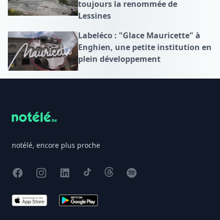
toujours la renommée de
Lessines
Labeléco : "Glace Mauricette" à
Enghien, une petite institution en
plein développement
Footer
notélé, encore plus proche
Facebook
Instagram
X
TikTok
Threads
Spotify
App Store
Google Play