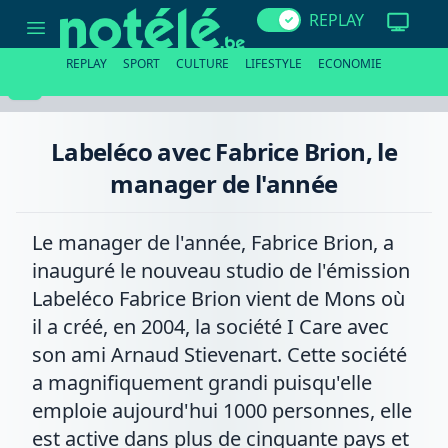
Labeléco
REPLAY
avec
Fabrice
Brion,
REPLAY
SPORT
CULTURE
LIFESTYLE
ECONOMIE
le
manager
de
l'année
Labeléco avec Fabrice Brion, le
manager de l'année
Le manager de l'année, Fabrice Brion, a
inauguré le nouveau studio de l'émission
Labeléco Fabrice Brion vient de Mons où
il a créé, en 2004, la société I Care avec
son ami Arnaud Stievenart. Cette société
a magnifiquement grandi puisqu'elle
emploie aujourd'hui 1000 personnes, elle
est active dans plus de cinquante pays et