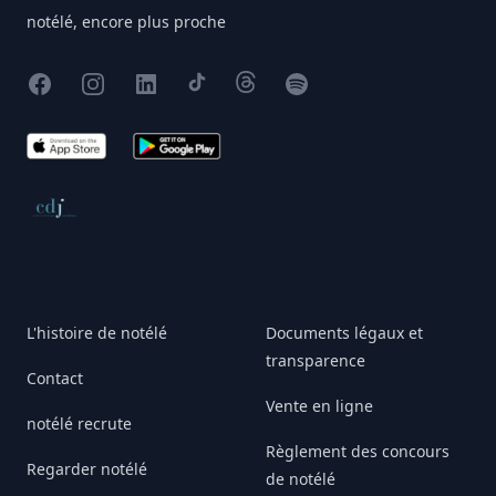
notélé, encore plus proche
Facebook
Instagram
X
TikTok
Threads
Spotify
App Store
Google Play
Conseil de déontologie journalistique
L'histoire de notélé
Documents légaux et
transparence
Contact
Vente en ligne
notélé recrute
Règlement des concours
Regarder notélé
de notélé