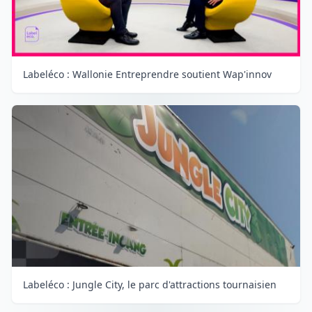
Labeléco : Wallonie Entreprendre soutient Wap'innov
Labeléco : Jungle City, le parc d'attractions tournaisien