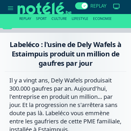
Labeléco
REPLAY
:
l'usine
de
REPLAY
SPORT
CULTURE
LIFESTYLE
ECONOMIE
Dely
Wafels
à
Estaimpuis
produit
Labeléco : l'usine de Dely Wafels à
un
million
Estaimpuis produit un million de
de
gaufres
gaufres par jour
par
jour
Il y a vingt ans, Dely Wafels produisait
300.000 gaufres par an. Aujourd'hui,
l'entreprise en produit un million... par
jour. Et la progression ne s'arrêtera sans
doute pas là. Labeléco vous emmène
entre les gaufriers de cette PME familiale,
installée à Estaimpuis.