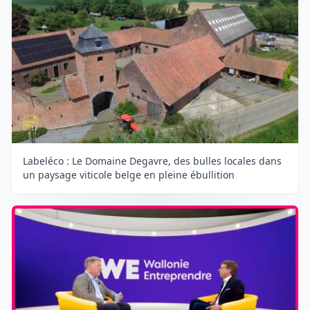
Labeléco : Le Domaine Degavre, des bulles locales dans
un paysage viticole belge en pleine ébullition