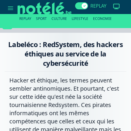
Labeléco
REPLAY
:
RedSystem,
des
REPLAY
SPORT
CULTURE
LIFESTYLE
ECONOMIE
hackers
éthiques
au
service
de
Labeléco : RedSystem, des hackers
la
cybersécurité
éthiques au service de la
cybersécurité
Hacker et éthique, les termes peuvent
sembler antinomiques. Et pourtant, c'est
sur cette idée qu'est née la société
tournaisienne Redsystem. Ces pirates
informatiques ont les mêmes
compétences que celles et ceux qui les
utilisent de manière malveillante mais les