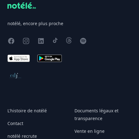
notélé, encore plus proche
Facebook
Instagram
X
TikTok
Threads
Spotify
App Store
Google Play
Conseil de déontologie journalistique
L'histoire de notélé
Documents légaux et
transparence
Contact
Vente en ligne
notélé recrute