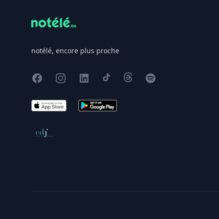
notélé, encore plus proche
Facebook
Instagram
X
TikTok
Threads
Spotify
App Store
Google Play
Conseil de déontologie journalistique