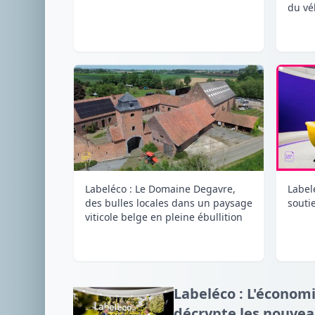
du vé
Labeléco : Le Domaine Degavre,
Label
des bulles locales dans un paysage
souti
viticole belge en pleine ébullition
Labeléco : L'économ
décrypte les nouve