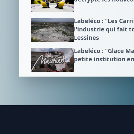
Labeléco : "Les Carr
l'industrie qui fait
Lessines
Labeléco : "Glace M
petite institution 
Footer