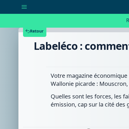
Labeléco
:
comment
se
R
porte
le
commerce
Retour
en
centre-
Labeléco : comment 
ville
à
Ath
et
Enghien
?
Votre magazine économique se 
Wallonie picarde : Mouscron, 
Quelles sont les forces, les fa
émission, cap sur la cité des 