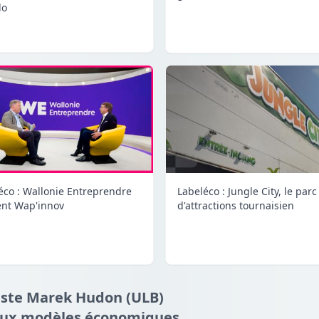
lo
Labeléco : Jungle City, le parc
éco : Wallonie Entreprendre
d'attractions tournaisien
ent Wap'innov
iste Marek Hudon (ULB)
aux modèles économiques