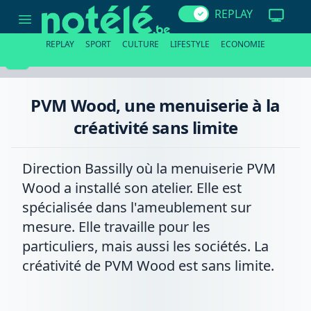
PVM
REPLAY
Wood,
une
menuiserie
REPLAY
SPORT
CULTURE
LIFESTYLE
ECONOMIE
à
la
créativité
sans
limite
PVM Wood, une menuiserie à la
créativité sans limite
Direction Bassilly où la menuiserie PVM
Wood a installé son atelier. Elle est
spécialisée dans l'ameublement sur
mesure. Elle travaille pour les
particuliers, mais aussi les sociétés. La
créativité de PVM Wood est sans limite.