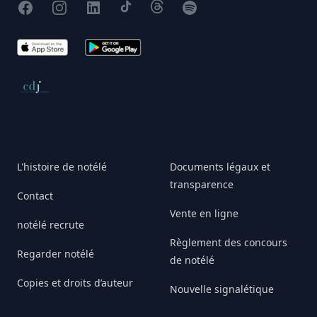
Facebook
Instagram
X
TikTok
Threads
Spotify
App Store
Google Play
Conseil de déontologie journalistique
L'histoire de notélé
Documents légaux et
transparence
Contact
Vente en ligne
notélé recrute
Règlement des concours
Regarder notélé
de notélé
Copies et droits d’auteur
Nouvelle signalétique