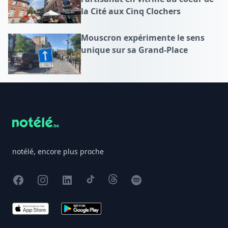
la Cité aux Cinq Clochers
Mouscron expérimente le sens
unique sur sa Grand-Place
Footer
notélé, encore plus proche
Facebook
Instagram
X
TikTok
Threads
Spotify
App Store
Google Play