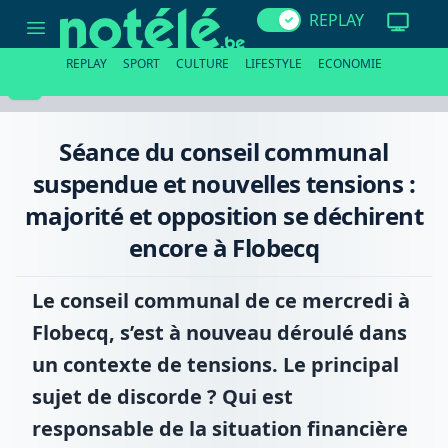
Séance
REPLAY
du
conseil
communal
REPLAY
SPORT
CULTURE
LIFESTYLE
ECONOMIE
suspendue
et
nouvelles
tensions
:
Séance du conseil communal
majorité
et
suspendue et nouvelles tensions :
opposition
se
majorité et opposition se déchirent
déchirent
encore
encore à Flobecq
à
Flobecq
Le conseil communal de ce mercredi à
Flobecq, s’est à nouveau déroulé dans
un contexte de tensions. Le principal
sujet de discorde ? Qui est
responsable de la situation financière