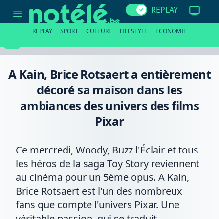
A
REPLAY
Kain,
Brice
Rotsaert
REPLAY
SPORT
CULTURE
LIFESTYLE
ECONOMIE
a
entièrement
décoré
sa
maison
A Kain, Brice Rotsaert a entièrement
dans
les
décoré sa maison dans les
ambiances
des
ambiances des univers des films
univers
des
Pixar
films
Pixar
Ce mercredi, Woody, Buzz l'Éclair et tous
les héros de la saga Toy Story reviennent
au cinéma pour un 5ème opus. A Kain,
Brice Rotsaert est l'un des nombreux
fans que compte l'univers Pixar. Une
véritable passion, qui se traduit