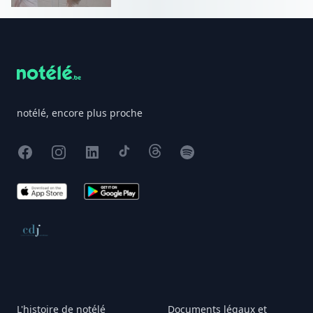
Footer
notélé, encore plus proche
Facebook
Instagram
X
TikTok
Threads
Spotify
App Store
Google Play
Conseil de déontologie journalistique
L'histoire de notélé
Documents légaux et