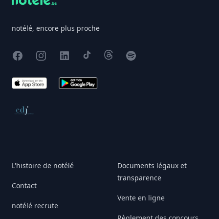
notélé, encore plus proche
Facebook
Instagram
X
TikTok
Threads
Spotify
App Store
Google Play
Conseil de déontologie journalistique
L'histoire de notélé
Documents légaux et
transparence
Contact
Vente en ligne
notélé recrute
Règlement des concours