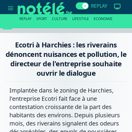
Ecotri
REPLAY
à
Harchies
:
REPLAY
SPORT
CULTURE
LIFESTYLE
ECONOMIE
les
riverains
dénoncent
nuisances
et
Ecotri à Harchies : les riverains
pollution,
le
dénoncent nuisances et pollution, le
directeur
de
directeur de l'entreprise souhaite
l'entreprise
souhaite
ouvrir le dialogue
ouvrir
le
dialogue
Implantée dans le zoning de Harchies,
l'entreprise Ecotri fait face à une
contestation croissante de la part des
habitants des environs. Depuis plusieurs
mois, des riverains signalent des odeurs
désagréables, des envols de poussières