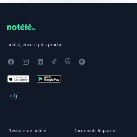
Footer
notélé, encore plus proche
Facebook
Instagram
X
TikTok
Threads
Spotify
App Store
Google Play
Conseil de déontologie journalistique
L'histoire de notélé
Documents légaux et