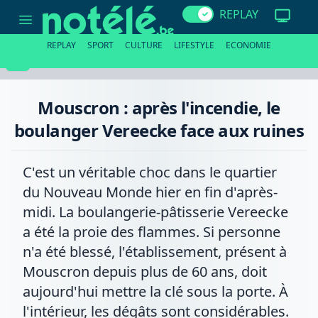
Mouscron
REPLAY
:
après
l'incendie,
REPLAY
SPORT
CULTURE
LIFESTYLE
ECONOMIE
le
boulanger
Vereecke
face
aux
Mouscron : après l'incendie, le
ruines
boulanger Vereecke face aux ruines
C'est un véritable choc dans le quartier
du Nouveau Monde hier en fin d'après-
midi. La boulangerie-pâtisserie Vereecke
a été la proie des flammes. Si personne
n'a été blessé, l'établissement, présent à
Mouscron depuis plus de 60 ans, doit
aujourd'hui mettre la clé sous la porte. À
l'intérieur, les dégâts sont considérables.