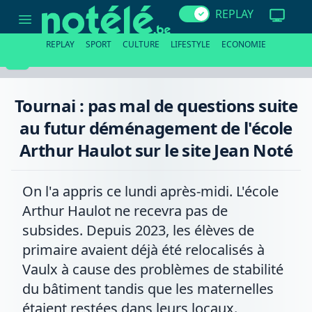
Tournai
REPLAY
:
pas
mal
REPLAY
SPORT
CULTURE
LIFESTYLE
ECONOMIE
de
questions
suite
au
futur
Tournai : pas mal de questions suite
déménagement
de
au futur déménagement de l'école
l'école
Arthur
Arthur Haulot sur le site Jean Noté
Haulot
sur
le
site
On l'a appris ce lundi après-midi. L'école
Jean
Noté
Arthur Haulot ne recevra pas de
subsides. Depuis 2023, les élèves de
primaire avaient déjà été relocalisés à
Vaulx à cause des problèmes de stabilité
du bâtiment tandis que les maternelles
étaient restées dans leurs locaux.