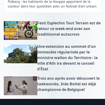
Flobecq : les habitants de la Houppe apportent de la
couleur dans leur quotidien avec un festival d'art urbain
Festi Esplechin Tout Terrain est de
retour ce week-end avec son
traditionnel autocross
Une extension au sommet d'un
immeuble régularisée par le
ministre wallon du Territoire : la
ville d'Ath ira devant le conseil
d'État
Trois ans après avoir découvert le
taekwondo, Inès Boitel est déjà
championne de Belgique!
Footer