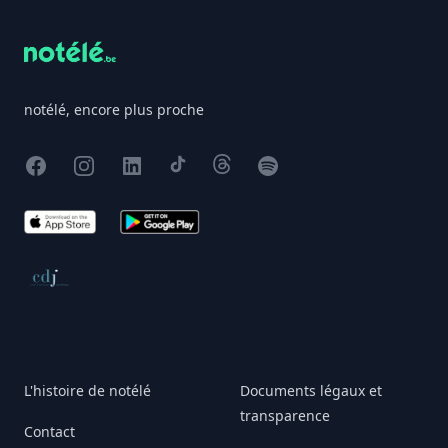
notélé, encore plus proche
Facebook
Instagram
X
TikTok
Threads
Spotify
App Store
Google Play
Conseil de déontologie journalistique
L'histoire de notélé
Documents légaux et
transparence
Contact