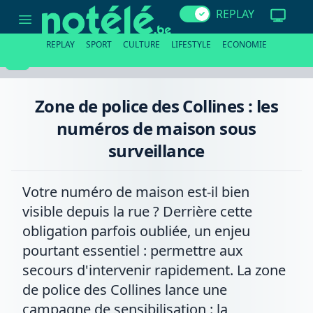
Zone
REPLAY
de
police
des
REPLAY
SPORT
CULTURE
LIFESTYLE
ECONOMIE
Collines
:
les
numéros
de
Zone de police des Collines : les
maison
sous
numéros de maison sous
surveillance
surveillance
Votre numéro de maison est-il bien
visible depuis la rue ? Derrière cette
obligation parfois oubliée, un enjeu
pourtant essentiel : permettre aux
secours d'intervenir rapidement. La zone
de police des Collines lance une
campagne de sensibilisation : la