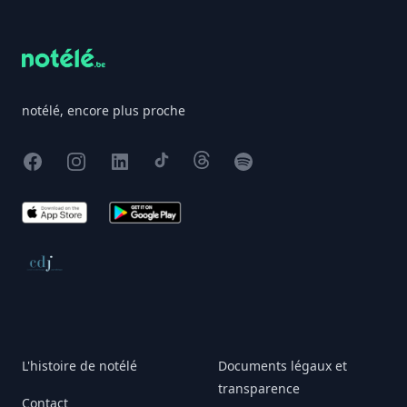
notélé, encore plus proche
Facebook
Instagram
X
TikTok
Threads
Spotify
App Store
Google Play
Conseil de déontologie journalistique
L'histoire de notélé
Documents légaux et
transparence
Contact