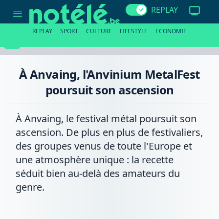
À
REPLAY
Anvaing,
l'Anvinium
MetalFest
REPLAY
SPORT
CULTURE
LIFESTYLE
ECONOMIE
poursuit
son
ascension
À Anvaing, l'Anvinium MetalFest
poursuit son ascension
À Anvaing, le festival métal poursuit son
ascension. De plus en plus de festivaliers,
des groupes venus de toute l'Europe et
une atmosphère unique : la recette
séduit bien au-delà des amateurs du
genre.