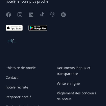
notélé, encore plus proche
Facebook
Instagram
X
TikTok
Threads
Spotify
App Store
Google Play
Conseil de déontologie journalistique
L'histoire de notélé
Documents légaux et
transparence
Contact
Vente en ligne
notélé recrute
Règlement des concours
Regarder notélé
de notélé