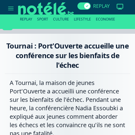
Tournai
REPLAY
:
Port'Ouverte
accueille
REPLAY
SPORT
CULTURE
LIFESTYLE
ECONOMIE
une
conférence
sur
les
bienfaits
Tournai : Port'Ouverte accueille une
de
l'échec
conférence sur les bienfaits de
l'échec
A Tournai, la maison de jeunes
Port'Ouverte a accueilli une conférence
sur les bienfaits de l'échec. Pendant une
heure, la conférencière Nadia Essoubki a
expliqué aux jeunes comment aborder
les échecs et les convaincre qu'ils ne sont
pas une fatalité.