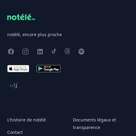
notélé, encore plus proche
Facebook
Instagram
X
TikTok
Threads
Spotify
App Store
Google Play
Conseil de déontologie journalistique
L'histoire de notélé
Documents légaux et
transparence
Contact