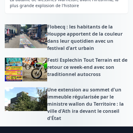
plus grande explosion de l'histoire
Flobecq : les habitants de la
Houppe apportent de la couleur
dans leur quotidien avec un
festival d'art urbain
Festi Esplechin Tout Terrain est de
retour ce week-end avec son
traditionnel autocross
Une extension au sommet d'un
immeuble régularisée par le
ministre wallon du Territoire : la
ville d'Ath ira devant le conseil
d'État
Footer