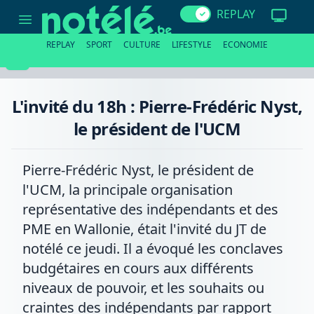
L'invité
REPLAY
du
18h
:
REPLAY
SPORT
CULTURE
LIFESTYLE
ECONOMIE
Pierre-
Frédéric
Nyst,
le
président
L'invité du 18h : Pierre-Frédéric Nyst,
de
l'UCM
le président de l'UCM
Pierre-Frédéric Nyst, le président de
l'UCM, la principale organisation
représentative des indépendants et des
PME en Wallonie, était l'invité du JT de
notélé ce jeudi. Il a évoqué les conclaves
budgétaires en cours aux différents
niveaux de pouvoir, et les souhaits ou
craintes des indépendants par rapport