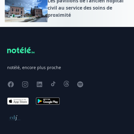
Les pavillons de l'ancien hôpital
civil au service des soins de
proximité
Footer
notélé, encore plus proche
Facebook
Instagram
X
TikTok
Threads
Spotify
App Store
Google Play
Conseil de déontologie journalistique