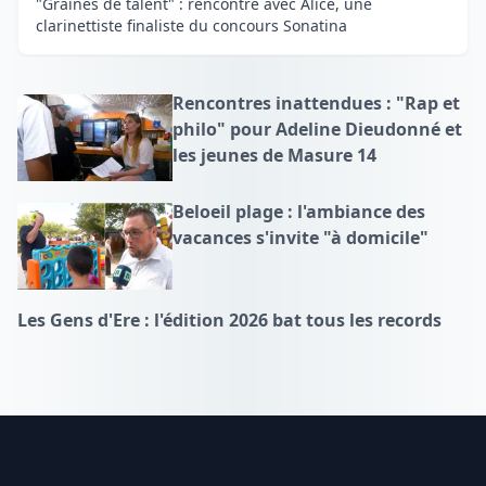
"Graines de talent" : rencontre avec Alice, une
clarinettiste finaliste du concours Sonatina
Rencontres inattendues : "Rap et
philo" pour Adeline Dieudonné et
les jeunes de Masure 14
Beloeil plage : l'ambiance des
vacances s'invite "à domicile"
Les Gens d'Ere : l'édition 2026 bat tous les records
Footer