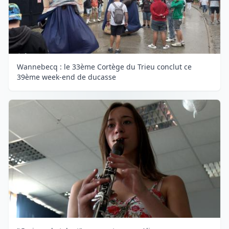
Wannebecq : le 33ème Cortège du Trieu conclut ce
39ème week-end de ducasse