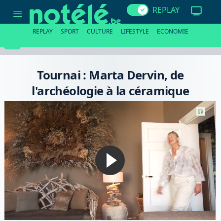
Tournai
REPLAY
:
Marta
Dervin,
REPLAY
SPORT
CULTURE
LIFESTYLE
ECONOMIE
de
l'archéologie
à
la
céramique
Tournai : Marta Dervin, de
l'archéologie à la céramique