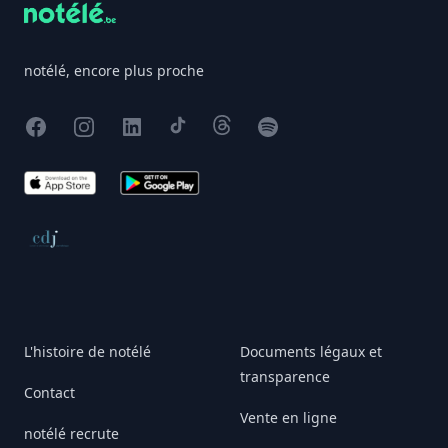
notélé, encore plus proche
Facebook
Instagram
X
TikTok
Threads
Spotify
App Store
Google Play
Conseil de déontologie journalistique
L'histoire de notélé
Documents légaux et
transparence
Contact
Vente en ligne
notélé recrute