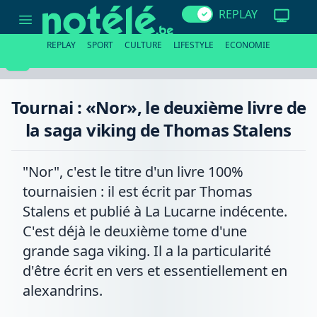
Tournai
REPLAY
:
«Nor»,
le
REPLAY
SPORT
CULTURE
LIFESTYLE
ECONOMIE
deuxième
livre
de
la
saga
Tournai : «Nor», le deuxième livre de
viking
de
la saga viking de Thomas Stalens
Thomas
Stalens
"Nor", c'est le titre d'un livre 100%
tournaisien : il est écrit par Thomas
Stalens et publié à La Lucarne indécente.
C'est déjà le deuxième tome d'une
grande saga viking. Il a la particularité
d'être écrit en vers et essentiellement en
alexandrins.