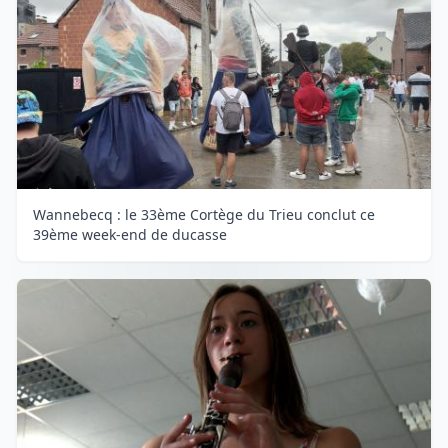
Wannebecq : le 33ème Cortège du Trieu conclut ce
39ème week-end de ducasse