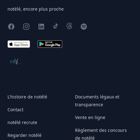
notélé, encore plus proche
Facebook
Instagram
X
TikTok
Threads
Spotify
App Store
Google Play
Conseil de déontologie journalistique
L'histoire de notélé
Documents légaux et
transparence
Contact
Vente en ligne
notélé recrute
Règlement des concours
Regarder notélé
de notélé