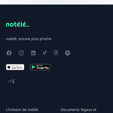
Footer
notélé, encore plus proche
Facebook
Instagram
X
TikTok
Threads
Spotify
App Store
Google Play
Conseil de déontologie journalistique
L'histoire de notélé
Documents légaux et