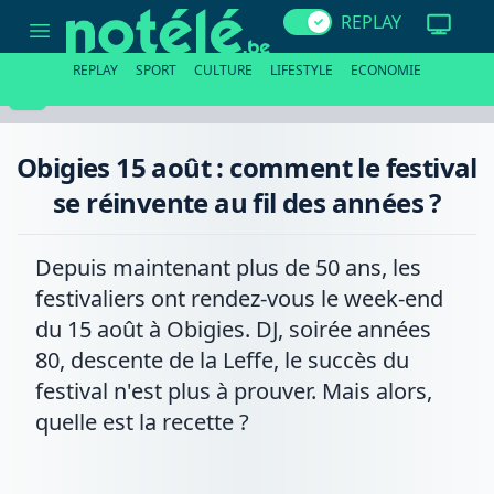
Obigies
REPLAY
15
août
:
REPLAY
SPORT
CULTURE
LIFESTYLE
ECONOMIE
comment
le
festival
se
réinvente
Obigies 15 août : comment le festival
au
fil
se réinvente au fil des années ?
des
années
?
Depuis maintenant plus de 50 ans, les
festivaliers ont rendez-vous le week-end
du 15 août à Obigies. DJ, soirée années
80, descente de la Leffe, le succès du
festival n'est plus à prouver. Mais alors,
quelle est la recette ?