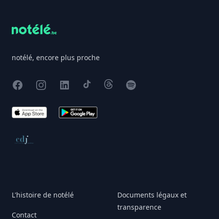
notélé, encore plus proche
Facebook
Instagram
X
TikTok
Threads
Spotify
App Store
Google Play
Conseil de déontologie journalistique
L'histoire de notélé
Documents légaux et
transparence
Contact