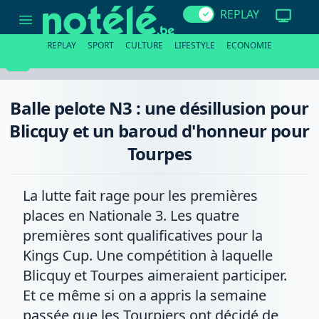
Balle
REPLAY
pelote
N3
:
REPLAY
SPORT
CULTURE
LIFESTYLE
ECONOMIE
une
désillusion
pour
Blicquy
et
Balle pelote N3 : une désillusion pour
un
baroud
Blicquy et un baroud d'honneur pour
d'honneur
pour
Tourpes
Tourpes
La lutte fait rage pour les premières
places en Nationale 3. Les quatre
premières sont qualificatives pour la
Kings Cup. Une compétition à laquelle
Blicquy et Tourpes aimeraient participer.
Et ce même si on a appris la semaine
passée que les Tourpiers ont décidé de