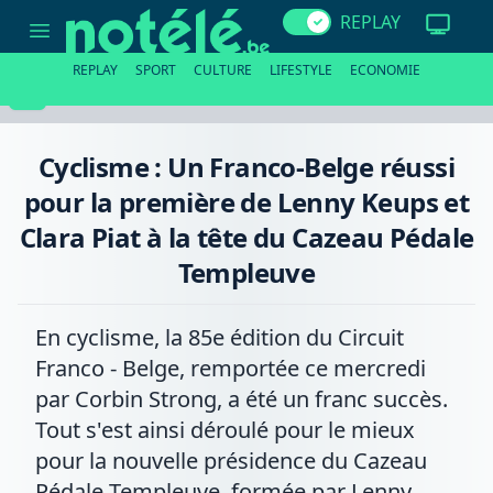
Cyclisme
REPLAY
:
Un
Franco-
REPLAY
SPORT
CULTURE
LIFESTYLE
ECONOMIE
Belge
réussi
pour
la
première
Cyclisme : Un Franco-Belge réussi
de
Lenny
pour la première de Lenny Keups et
Keups
et
Clara Piat à la tête du Cazeau Pédale
Clara
Piat
Templeuve
à
la
tête
du
En cyclisme, la 85e édition du Circuit
Cazeau
Pédale
Franco - Belge, remportée ce mercredi
Templeuve
par Corbin Strong, a été un franc succès.
Tout s'est ainsi déroulé pour le mieux
pour la nouvelle présidence du Cazeau
Pédale Templeuve, formée par Lenny