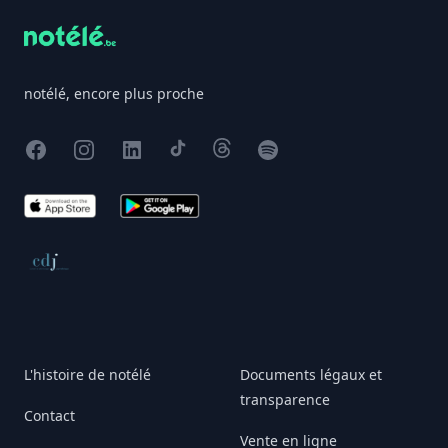
notélé, encore plus proche
Facebook
Instagram
X
TikTok
Threads
Spotify
App Store
Google Play
Conseil de déontologie journalistique
L'histoire de notélé
Documents légaux et
transparence
Contact
Vente en ligne