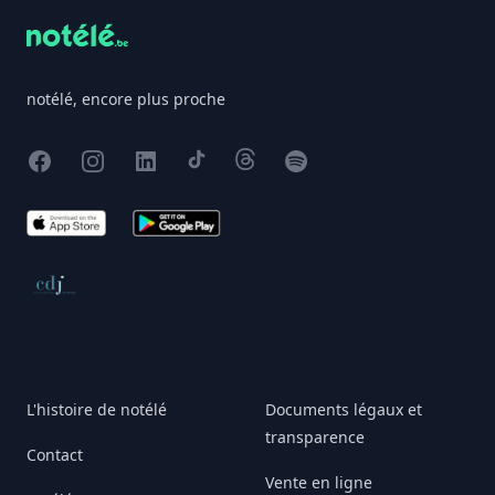
notélé, encore plus proche
Facebook
Instagram
X
TikTok
Threads
Spotify
App Store
Google Play
Conseil de déontologie journalistique
L'histoire de notélé
Documents légaux et
transparence
Contact
Vente en ligne