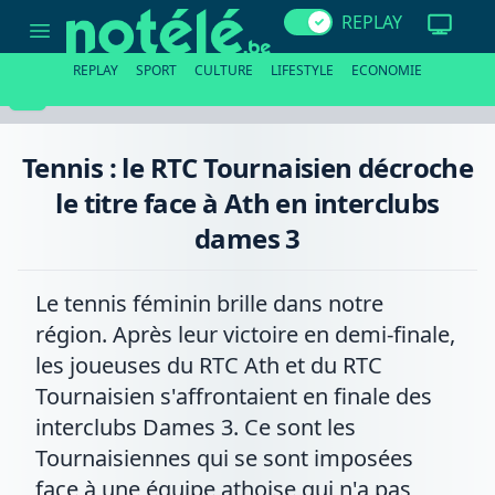
Tennis
REPLAY
:
le
RTC
REPLAY
SPORT
CULTURE
LIFESTYLE
ECONOMIE
Tournaisien
décroche
le
titre
face
Tennis : le RTC Tournaisien décroche
à
Ath
le titre face à Ath en interclubs
en
interclubs
dames 3
dames
3
Le tennis féminin brille dans notre
région. Après leur victoire en demi-finale,
les joueuses du RTC Ath et du RTC
Tournaisien s'affrontaient en finale des
interclubs Dames 3. Ce sont les
Tournaisiennes qui se sont imposées
face à une équipe athoise qui n'a pas