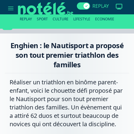
Enghien
REPLAY
:
le
Nautisport
REPLAY
SPORT
CULTURE
LIFESTYLE
ECONOMIE
a
proposé
son
tout
premier
Enghien : le Nautisport a proposé
triathlon
des
son tout premier triathlon des
familles
familles
Réaliser un triathlon en binôme parent-
enfant, voici le chouette défi proposé par
le Nautisport pour son tout premier
triathlon des familles. Un évènement qui
a attiré 62 duos et surtout beaucoup de
novices qui ont découvert la discipline.