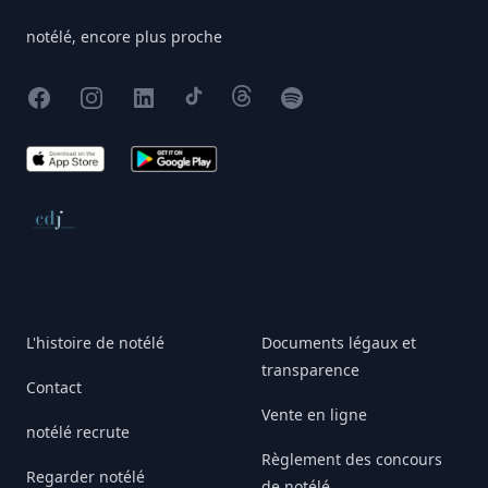
notélé, encore plus proche
Facebook
Instagram
X
TikTok
Threads
Spotify
App Store
Google Play
Conseil de déontologie journalistique
L'histoire de notélé
Documents légaux et
transparence
Contact
Vente en ligne
notélé recrute
Règlement des concours
Regarder notélé
de notélé