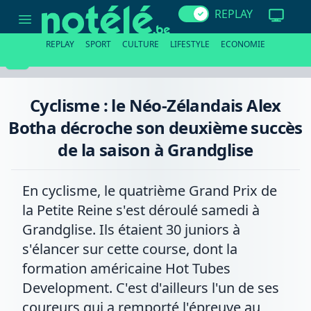
Cyclisme
REPLAY
:
le
Néo-
REPLAY
SPORT
CULTURE
LIFESTYLE
ECONOMIE
Zélandais
Alex
Botha
décroche
son
Cyclisme : le Néo-Zélandais Alex
deuxième
succès
Botha décroche son deuxième succès
de
la
de la saison à Grandglise
saison
à
Grandglise
En cyclisme, le quatrième Grand Prix de
la Petite Reine s'est déroulé samedi à
Grandglise. Ils étaient 30 juniors à
s'élancer sur cette course, dont la
formation américaine Hot Tubes
Development. C'est d'ailleurs l'un de ses
coureurs qui a remporté l'épreuve au