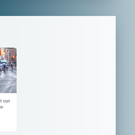
it son
e-