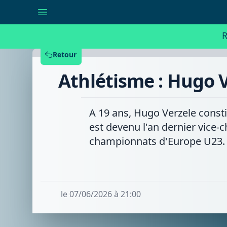
Athlétisme
:
Hugo
Verzele,
R
un
décathlonien
en
Retour
pleine
progression
Athlétisme : Hugo V
A 19 ans, Hugo Verzele const
est devenu l'an dernier vice-c
championnats d'Europe U23.
le 07/06/2026 à 21:00