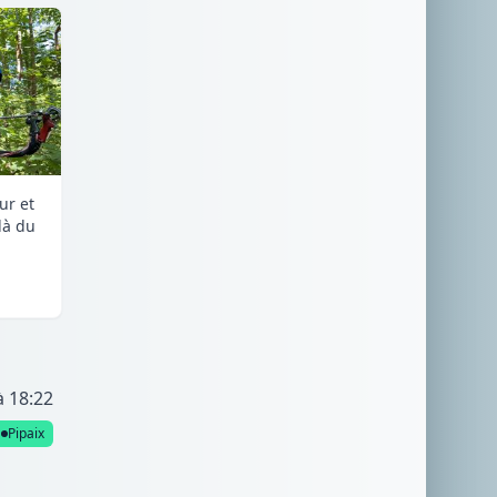
ur et
là du
à 18:22
Pipaix