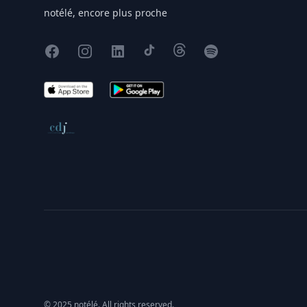
notélé, encore plus proche
Facebook
Instagram
X
TikTok
Threads
Spotify
App Store
Google Play
Conseil de déontologie journalistique
© 2025 notélé. All rights reserved.