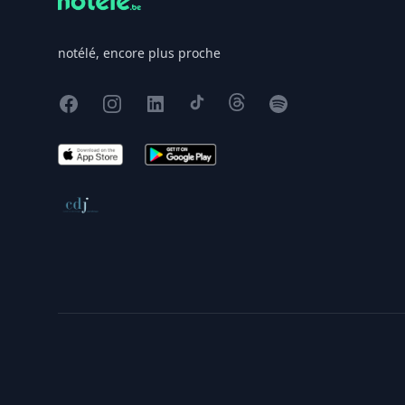
notélé, encore plus proche
Facebook
Instagram
X
TikTok
Threads
Spotify
App Store
Google Play
Conseil de déontologie journalistique