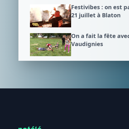
Festivibes : on est p
21 juillet à Blaton
On a fait la fête ave
Vaudignies
Footer