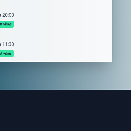
à 20:00
stivibes
à 11:30
stivibes