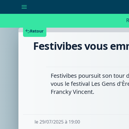
Festivibes
vous
emmène
au
R
festival
Les
Gens
Retour
d'Ere
et
Festivibes vous emm
à
la
ducasse
du
Trieu
Festivibes poursuit son tour 
vous le festival Les Gens d'Èr
Francky Vincent.
le 29/07/2025 à 19:00