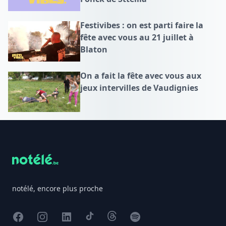
Festivibes : on est parti faire la
fête avec vous au 21 juillet à
Blaton
On a fait la fête avec vous aux
jeux intervilles de Vaudignies
Footer
notélé, encore plus proche
Facebook
Instagram
X
TikTok
Threads
Spotify