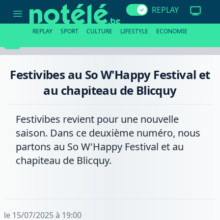
Festivibes
REPLAY
au
So
W'Happy
REPLAY
SPORT
CULTURE
LIFESTYLE
ECONOMIE
Festival
et
au
chapiteau
de
Festivibes au So W'Happy Festival et
Blicquy
au chapiteau de Blicquy
Festivibes revient pour une nouvelle
saison. Dans ce deuxième numéro, nous
partons au So W'Happy Festival et au
chapiteau de Blicquy.
le 15/07/2025 à 19:00