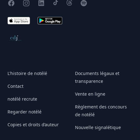
Facebook
Instagram
X
TikTok
Threads
Spotify
App Store
Google Play
Conseil de déontologie journalistique
L'histoire de notélé
Documents légaux et
transparence
Contact
Vente en ligne
notélé recrute
Règlement des concours
Regarder notélé
de notélé
Copies et droits d’auteur
Nouvelle signalétique