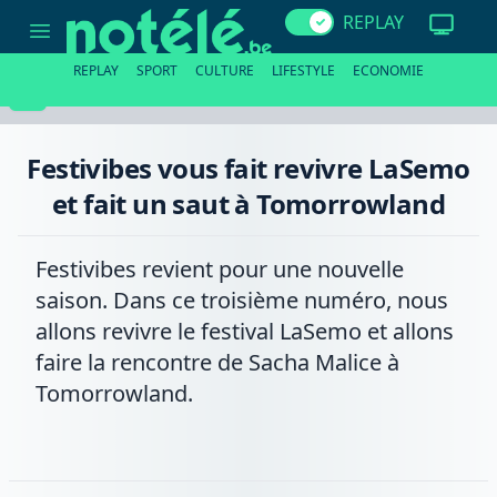
Festivibes
REPLAY
vous
fait
revivre
REPLAY
SPORT
CULTURE
LIFESTYLE
ECONOMIE
LaSemo
et
fait
un
saut
Festivibes vous fait revivre LaSemo
à
Tomorrowland
et fait un saut à Tomorrowland
Festivibes revient pour une nouvelle
saison. Dans ce troisième numéro, nous
allons revivre le festival LaSemo et allons
faire la rencontre de Sacha Malice à
Tomorrowland.