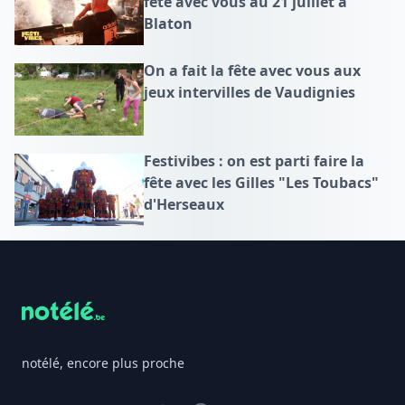
fête avec vous au 21 juillet à
Blaton
On a fait la fête avec vous aux
jeux intervilles de Vaudignies
Festivibes : on est parti faire la
fête avec les Gilles "Les Toubacs"
d'Herseaux
Footer
notélé, encore plus proche