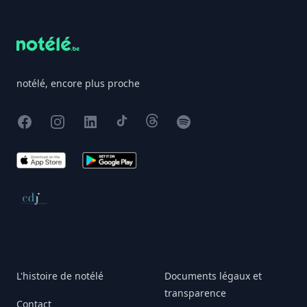
notélé, encore plus proche
Facebook
Instagram
X
TikTok
Threads
Spotify
App Store
Google Play
Conseil de déontologie journalistique
L'histoire de notélé
Documents légaux et
transparence
Contact