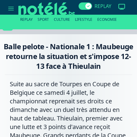
Balle
REPLAY
pelote
-
Nationale
REPLAY
SPORT
CULTURE
LIFESTYLE
ECONOMIE
1
:
Maubeuge
retourne
la
Balle pelote - Nationale 1 : Maubeuge
situation
et
retourne la situation et s'impose 12-
s'impose
12-
13 face à Thieulain
13
face
à
Thieulain
Suite au sacre de Tourpes en Coupe de
Belgique ce samedi 4 juillet, le
championnat reprenait ses droits ce
dimanche avec un duel très attendu en
haut de tableau. Thieulain, premier avec
une lutte et 3 points d'avance reçoit
Maubeuge. Grands perdants de la Coupe