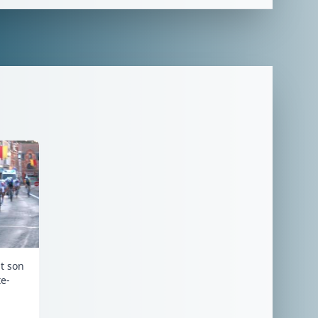
it son
e-