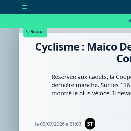
Cyclisme
:
Maico
De
R
Cremer
remporte
la
Retour
cinquième
manche
Cyclisme : Maico D
de
la
Coupe
Co
de
Belgique
à
Escanaffles
Réservée aux cadets, la Coupe
dernière manche. Sur les 116 
montré le plus véloce. Il deva
ST
le 05/07/2026 à 21:03