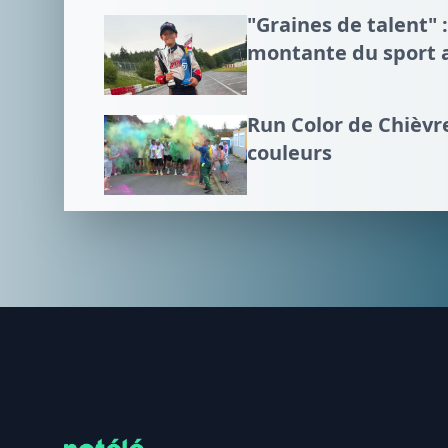
"Graines de talent" :
montante du sport 
Run Color de Chièvre
couleurs
Footer