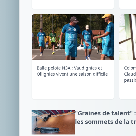
Balle pelote N3A : Vaudignies et
Colom
Ollignies vivent une saison difficile
Claud
passi
"Graines de talent" :
les sommets de la tr