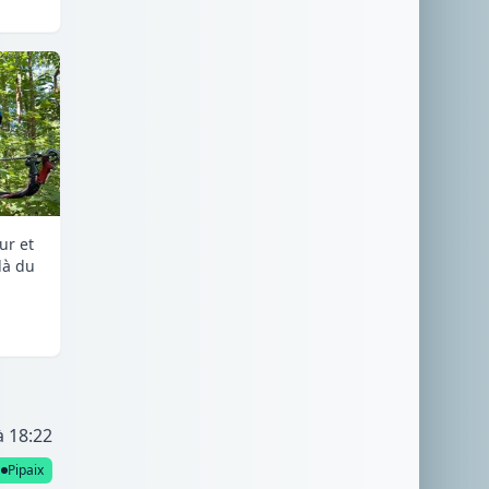
ur et
là du
à 18:22
Pipaix