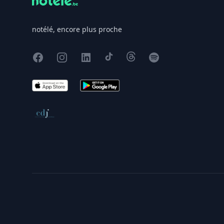
notélé, encore plus proche
Facebook
Instagram
X
TikTok
Threads
Spotify
App Store
Google Play
Conseil de déontologie journalistique