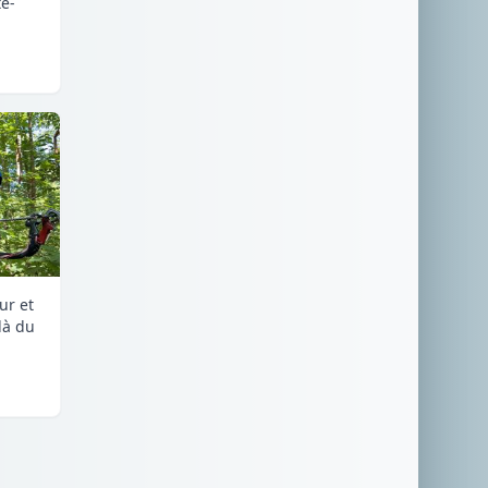
e-
ur et
là du