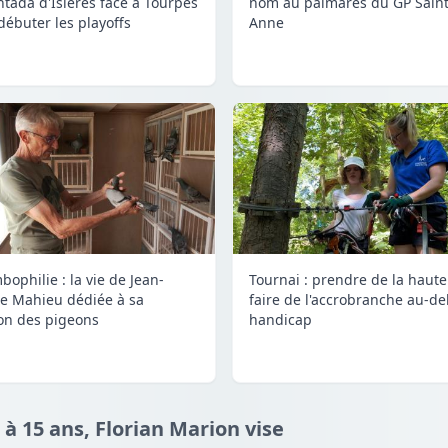
tada d'Isières face à Tourpes
nom au palmarès du GP Saint
débuter les playoffs
Anne
bophilie : la vie de Jean-
Tournai : prendre de la haute
e Mahieu dédiée à sa
faire de l'accrobranche au-de
on des pigeons
handicap
 à 15 ans, Florian Marion vise