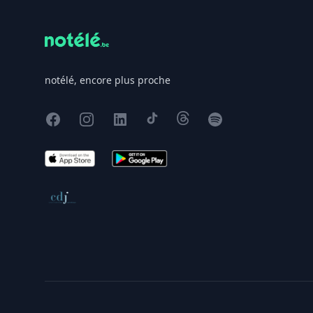
notélé, encore plus proche
Facebook
Instagram
X
TikTok
Threads
Spotify
App Store
Google Play
Conseil de déontologie journalistique