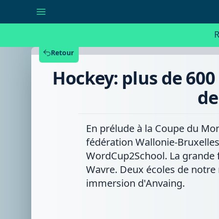
Hockey:
plus
de
600
R
enfants
issus
de
Retour
36
écoles
Hockey: plus de 600 
ont
disputé
la
de
finale
de
la
WorldCup2School
En prélude à la Coupe du Mond
à
Wavre
fédération Wallonie-Bruxelles
WordCup2School. La grande fin
Wavre. Deux écoles de notre 
immersion d'Anvaing.