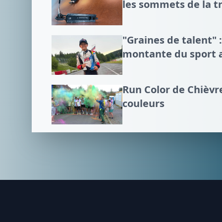
les sommets de la tr
"Graines de talent" :
montante du sport 
Run Color de Chièvre
couleurs
Footer