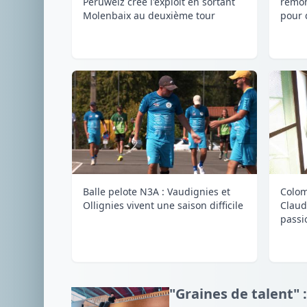
Péruwelz crée l'exploit en sortant
remon
Molenbaix au deuxième tour
pour 
Balle pelote N3A : Vaudignies et
Colom
Ollignies vivent une saison difficile
Claud
passi
"Graines de talent" :