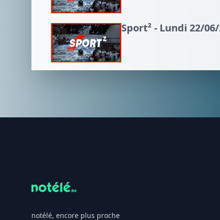
Sport² - Lundi 22/06
Footer
notélé, encore plus proche