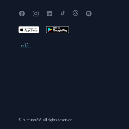
Facebook
Instagram
X
TikTok
Threads
Spotify
App Store
Google Play
Conseil de déontologie journalistique
© 2025 notélé. All rights reserved.