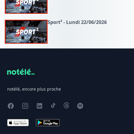
Sport² - Lundi 22/06/2026
Footer
notélé, encore plus proche
Facebook
Instagram
X
TikTok
Threads
Spotify
App Store
Google Play