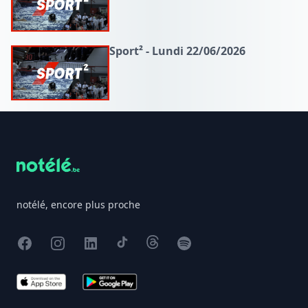
Sport² - Lundi 22/06/2026
Footer
notélé, encore plus proche
Facebook
Instagram
X
TikTok
Threads
Spotify
App Store
Google Play