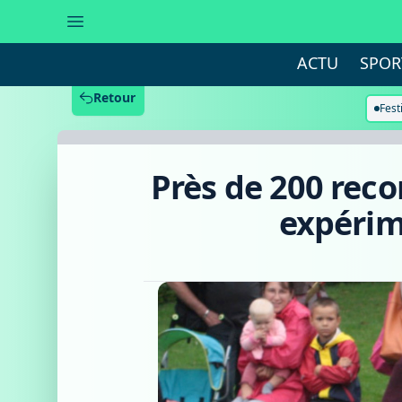
Près
de
200
reconstituteurs
ACTU
SPOR
lors
du
week-
Retour
end
Fest
d'archéologie
expérimentale
de
l'Archéosite
Près de 200 reco
d'Aubechies
expérim