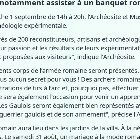
t notamment assister à un banquet ro
he 1 septembre de 14h à 20h, l’Archéosite et Mu
héologie expérimentale.
s de 200 reconstituteurs, artisans et archéologu
eur passion et les résultats de leurs expérimenta
 proposées aux visiteurs", indique l'Archéosite.
férents corps de l’armée romaine seront présentés. 
lus aucun secret pour vous ! Des archers romain
ations de tirs à l’arc et, pourquoi pas, effectue
ée sera également l’occasion pour venir un appre
Les Gaulois seront également bien représentés 
uerrier gaulois et de son armement", précise l'A
omain aura lieu dans les jardins de la villa. À la 
rts. Le samedi 31 août, un mariage à la mode rom