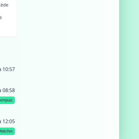
cède
n
s
à 10:57
à 08:58
aimpuis
à 12:05
Néchin