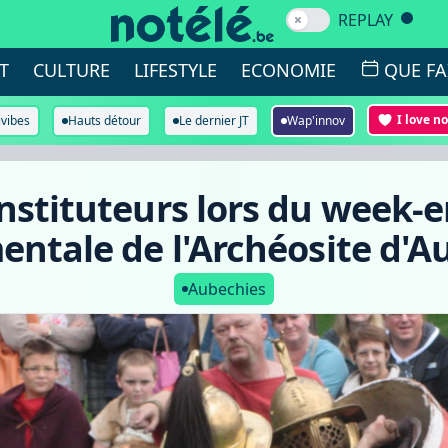
REPLAY
T
CULTURE
LIFESTYLE
ECONOMIE
QUE FA
I love n
ivibes
Hauts détour
Le dernier JT
Wap'innov
nstituteurs lors du week-
entale de l'Archéosite d'A
Aubechies