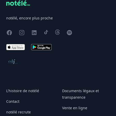
notélé, encore plus proche
Facebook
Instagram
X
TikTok
Threads
Spotify
App Store
Google Play
Conseil de déontologie journalistique
L'histoire de notélé
Documents légaux et
transparence
Contact
Vente en ligne
notélé recrute