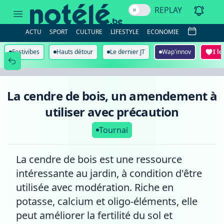
La
REPLAY
cendre
de
bois,
ACTU
SPORT
CULTURE
LIFESTYLE
ECONOMIE
un
amendement
à
Festivibes
Hauts détour
Le dernier JT
Wap'innov
I l
utiliser
avec
précaution
La cendre de bois, un amendement à
utiliser avec précaution
Tournai
La cendre de bois est une ressource
intéressante au jardin, à condition d'être
utilisée avec modération. Riche en
potasse, calcium et oligo-éléments, elle
peut améliorer la fertilité du sol et