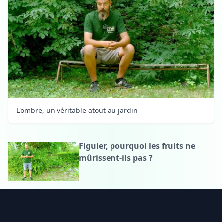
L'ombre, un véritable atout au jardin
Figuier, pourquoi les fruits ne
mûrissent-ils pas ?
Footer